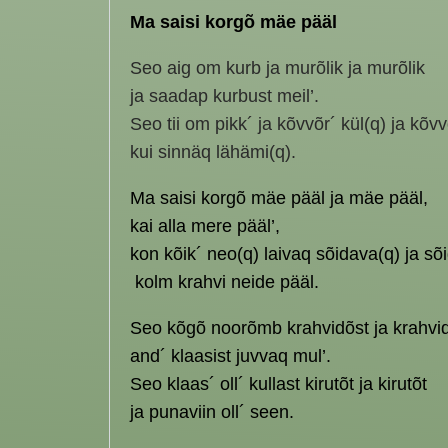
Ma saisi korgõ mäe pääl
Seo aig om kurb ja murõlik ja murõlik
ja saadap kurbust meil’.
Seo tii om pikk´ ja kõvvõr´ kül(q) ja kõvv
kui sinnäq lähämi(q).
Ma saisi korgõ mäe pääl ja mäe pääl,
kai alla mere pääl’,
kon kõik´ neo(q) laivaq sõidava(q) ja sõ
kolm krahvi neide pääl.
Seo kõgõ noorõmb krahvidõst ja krahvi
and´ klaasist juvvaq mul’.
Seo klaas´ oll´ kullast kirutõt ja kirutõt
ja punaviin oll´ seen.