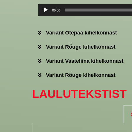
Audioesitaja
00:00
Variant Otepää kihelkonnast
Variant Rõuge kihelkonnast
Variant Vasteliina kihelkonnast
Variant Rõuge kihelkonnast
LAULUTEKSTIST