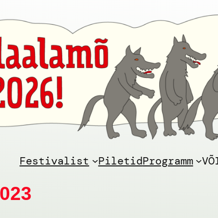
Festivalist
Piletid
Programm
VÕ
023