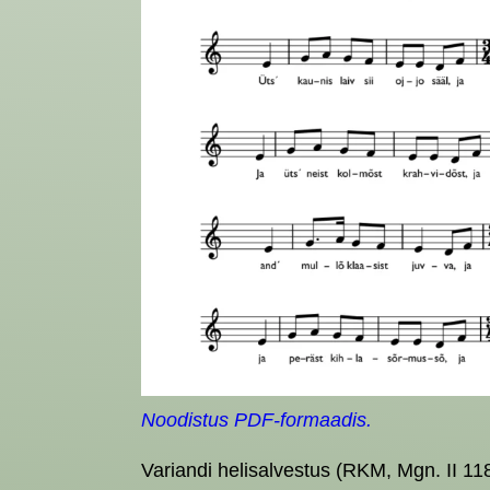
Noodistus PDF-formaadis.
Variandi helisalvestus (RKM, Mgn. II 118