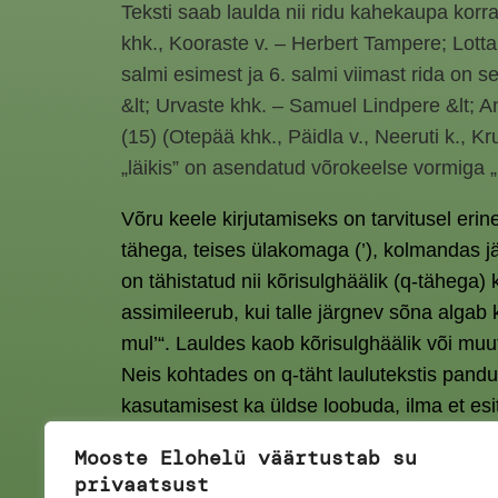
Teksti saab laulda nii ridu kahekaupa korra
khk., Kooraste v. – Herbert Tampere; Lotta 
salmi esimest ja 6. salmi viimast rida on s
&lt; Urvaste khk. – Samuel Lindpere &lt; A
(15) (Otepää khk., Päidla v., Neeruti k., 
„läikis” on asendatud võrokeelse vormiga „
Võru keele kirjutamiseks on tarvitusel erine
tähega, teises ülakomaga (’), kolmandas jäe
on tähistatud nii kõrisulghäälik (q-tähega)
assimileerub, kui talle järgnev sõna algab
mul’“. Lauldes kaob kõrisulghäälik või mu
Neis kohtades on q-täht laulutekstis pandu
kasutamisest ka üldse loobuda, ilma et esit
hääldada k- häälikuga ega ku- või kv- hää
Mooste Elohelü väärtustab su
privaatsust
– Urmas Kalla