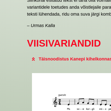
Siinkohal esitatud tekst ei taha olla võima
variantidele toetudes anda võistlejaile pa
teksti lühendada, ridu oma suva järgi komb
– Urmas Kalla
VIISIVARIANDID
Täisnoodistus Kanepi kihelkonna