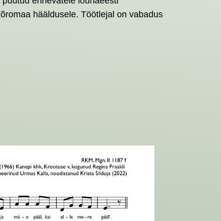
n püütud erinevatele lõunaeesti
e-Võromaa hääldusele. Töötlejal on vabadus