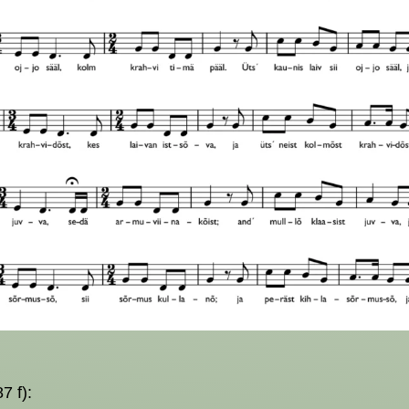
7 f):