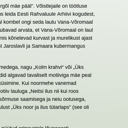
gõl mäe pääl”. Võistlejaile on töötluse
s leida Eesti Rahvaluule Arhiivi kogudest,
aval kombel ongi seda laulu Vana-Võromaal
id lubavad arvata, et Vana-Võromaal on laul
mis kõnelevad kurvast ja murelikust ajast
est Jaroslavli ja Samaara kubermangus
a nimedega, nagu „Kolm krahvi“ või „Üks
did algavad tavaliselt motiiviga mäe peal
u küsimine. Kui noormehe vanemad
iv lauluga „Neitsi ilus nii kui roos
lasõrmuse saamisega ja neiu ootusega,
st „Üks noor ja ilus tütarlaps” (see oli