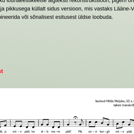
liku lõunaeestikeelse algteksti rekonstruktsioon, pigem o
raja pikkusega küllalt sidus versioon, mis vastaks Lään
ineerida või sõnalisest esitusest üldse loobuda.
st