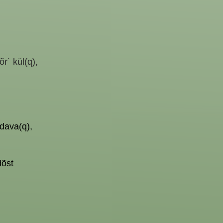
õr´ kül(q),
idava(q),
dõst