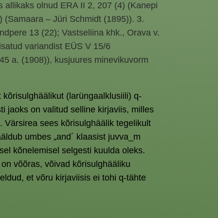
s allikaks olnud ERA II 2, 207 (4) (Kanepi
5) (Samaara – Jüri Schmidt (1895)). 3.
indpere 13 (22); Vastseliina khk., Orava v.
lisatud variandist EÜS V 15/6
, 45 a. (1908)), kusjuures minevikuvorm
õrisulghäälikut (larüngaalklusiili) q-
aoks on valitud selline kirjaviis, milles
 Värsirea sees kõrisulghäälik tegelikult
 hääldub umbes „and´ klaasist juvva_m
el kõnelemisel selgesti kuulda oleks.
 on võõras, võivad kõrisulghääliku
ud, et võru kirjaviisis ei tohi q-tähte