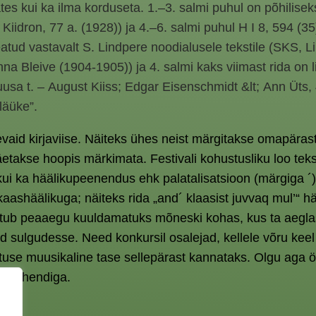
tes kui ka ilma korduseta. 1.–3. salmi puhul on põhilisek
Kiidron, 77 a. (1928)) ja 4.–6. salmi puhul H I 8, 594 (3
eatud vastavalt S. Lindpere noodialusele tekstile (SKS, L
nna Bleive (1904-1905)) ja 4. salmi kaks viimast rida on 
Kruusa t. – August Kiiss; Edgar Eisenschmidt &lt; Ann Üts
läüke”.
vaid kirjaviise. Näiteks ühes neist märgitakse omapärast k
takse hoopis märkimata. Festivali kohustusliku loo teksti j
 kui ka häälikupeenendus ehk palatalisatsioon (märgiga ´).
 kaashäälikuga; näiteks rida „and´ klaasist juvvaq mul’“
utub peaaegu kuuldamatuks mõneski kohas, kus ta aeglas
d sulgudesse. Need konkursil osalejad, kellele võru keel
use muusikaline tase sellepärast kannataks. Olgu aga öeld
likuühendiga.