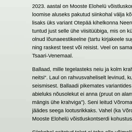
2023. aastal on Mooste Elohelü võistluskon
loomise aluseks pakutud siinkohal välja kõ
lisaks üks variant Otepää kihelkonna Neeru
tuntud just selle ühe viisitüübiga, mis on 
olnud lõunaeestikeelne (tartu kirjakeele s
ning raskest teest või reisist. Veel on s
Tsaari-Venemaal.
Ballaad, mille tegelasteks neiu ja kolm krah
neitsi“. Laul on rahvusvaheliselt levinud,
seismisest. Ballaadi pikemates variantid
abieluks nõusolekut ei anna (pruut on alama
mängis ühe krahviga”). Seni leitud Võroma
jäädes seega lootusrikkaks. Vahel (ka Võrom
Mooste Elohelü võistluskontserdi kohustusl