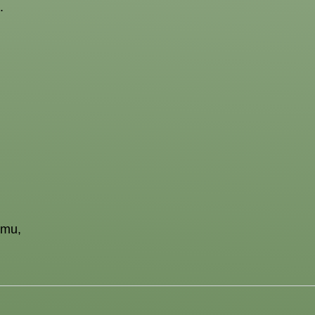
.
 mu,