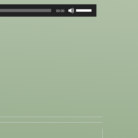
Helitugevuse
00:00
suurendamiseks
või
vähendamiseks
kasuta
nooleklahve
üles/alla.