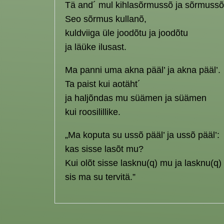
Tä and´ mul kihlasõrmussõ ja sõrmussõ
Seo sõrmus kullanõ,
kuldviiga üle joodõtu ja joodõtu
ja läüke ilusast.
Ma panni uma akna pääl’ ja akna pääl’.
Ta paist kui aotäht´
ja haljõndas mu süämen ja süämen
kui roosilillike.
„Ma koputa su ussõ pääl’ ja ussõ pääl’:
kas sisse lasõt mu?
Kui olõt sisse lasknu(q) mu ja lasknu(q)
sis ma su tervitä.”