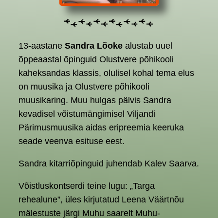
13-aastane
Sandra Lõoke
alustab uuel
õppeaastal õpinguid Olustvere põhikooli
kaheksandas klassis, olulisel kohal tema elus
on muusika ja Olustvere põhikooli
muusikaring. Muu hulgas pälvis Sandra
kevadisel võistumängimisel Viljandi
Pärimusmuusika aidas eripreemia keeruka
seade veenva esituse eest.
Sandra kitarriõpinguid juhendab Kalev Saarva.
Võistluskontserdi teine lugu: „Targa
rehealune”, üles kirjutatud Leena Väärtnõu
mälestuste järgi Muhu saarelt Muhu-