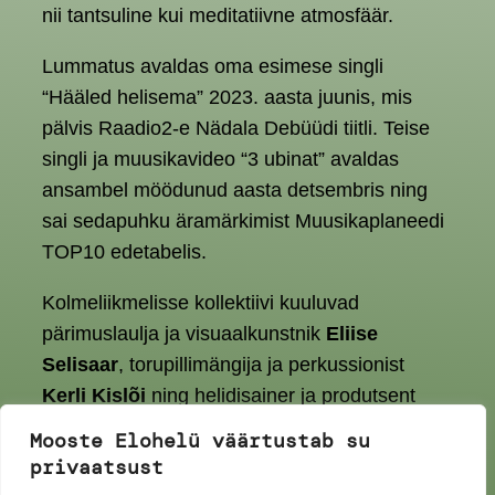
nii tantsuline kui meditatiivne atmosfäär.
Lummatus avaldas oma esimese singli
“Hääled helisema” 2023. aasta juunis, mis
pälvis Raadio2-e Nädala Debüüdi tiitli. Teise
singli ja muusikavideo “3 ubinat” avaldas
ansambel möödunud aasta detsembris ning
sai sedapuhku äramärkimist Muusikaplaneedi
TOP10 edetabelis.
Kolmeliikmelisse kollektiivi kuuluvad
pärimuslaulja ja visuaalkunstnik
Eliise
Selisaar
, torupillimängija ja perkussionist
Kerli Kislõi
ning helidisainer ja produtsent
Paul-Peeter Maasoo
.
Mooste Elohelü väärtustab su
privaatsust